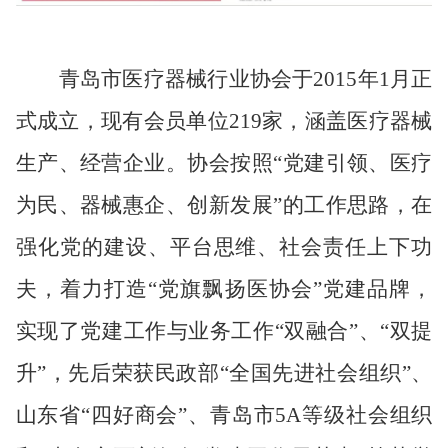
青岛市医疗器械行业协会于
2015
年
1
月正
式成立，现有会员单位
219
家，涵盖医疗器械
生产、经营企业。协会按照
“
党建引领、医疗
为民、器械惠企、创新发展
”
的工作思路，在
强化党的建设、平台思维、社会责任上下功
夫，着力打造
“
党旗飘扬医协会
”
党建品牌，
实现了党建工作与业务工作“双融合”、“双提
升”，先后荣获民政部
“
全国先进社会组织
”
、
山东省
“
四好商会
”
、青岛市
5A
等级社会组织