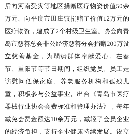
后向河南受灾等地区捐赠医疗物资价值
50
余
万元。向平度市田庄镇捐赠了价值
12
万元的
医疗物资，建成了
2
个村级卫生室。协会向青
岛市慈善总会非公经济慈善分会捐赠
200
万设
立慈善基金，为弱势群体奉献爱心。在春
节、重阳节等节日期间，组织党员、员工走
访慰问低保家庭、养老服务机构和孤残儿
童，积极参与公益事业。出台《青岛市医疗
器械行业协会会费标准和管理办法》，每年
减免会费金额达
10
余万元，减轻了会员企业
的经济负担，支持企业健康持续发展。设立